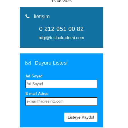
15.08.2026
İletişim
0 212 951 00 82
bilgi@teslaakademi.com
Duyuru Listesi
Ad Soyad
E-mail Adres
Listeye Kaydol