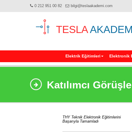
0 212 951 00 82
bilgi@teslaakademi.com
TESLA
AKADEM
Elektrik Eğitimleri
Elektronik 
Katılımcı Görüşle
THY Teknik Elektronik Eğitimlerini
Başarıyla Tamamladı