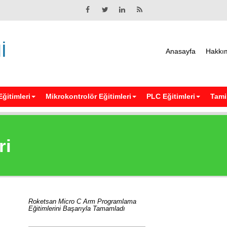
İ
Anasayfa
Hakkı
Eğitimleri
Mikrokontrolör Eğitimleri
PLC Eğitimleri
Tamir
ri
Roketsan Micro C Arm Programlama
Eğitimlerini Başarıyla Tamamladı