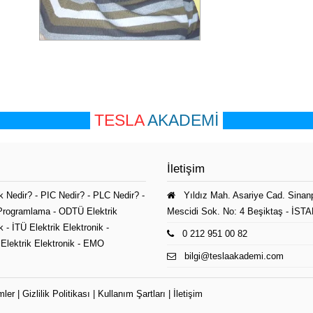
TESLA
AKADEMİ
İletişim
k Nedir?
-
PIC Nedir?
-
PLC Nedir?
-
Yıldız Mah. Asariye Cad. Sinan
Programlama
-
ODTÜ Elektrik
Mescidi Sok. No: 4 Beşiktaş - İS
k
-
İTÜ Elektrik Elektronik
-
0 212 951 00 82
Elektrik Elektronik
-
EMO
bilgi@teslaakademi.com
mler
|
Gizlilik Politikası
|
Kullanım Şartları
|
İletişim