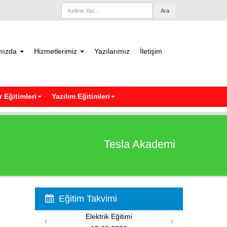
Ara
mızda
Hizmetlerimiz
Yazılarımız
İletişim
 Eğitimleri
Yazılım Eğitimleri
Tesla Akademi
Eğitim Takvimi
Elektrik Eğitimi
PIC
‹
›