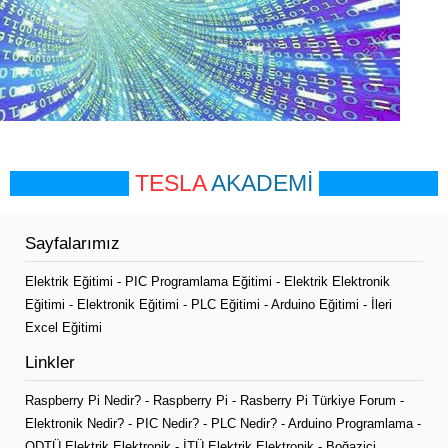
TESLA
AKADEMİ
Sayfalarımız
Elektrik Eğitimi
-
PIC Programlama Eğitimi
-
Elektrik Elektronik
Eğitimi
-
Elektronik Eğitimi
-
PLC Eğitimi
-
Arduino Eğitimi
-
İleri
Excel Eğitimi
Linkler
Raspberry Pi Nedir?
-
Raspberry Pi
-
Rasberry Pi Türkiye Forum
-
Elektronik Nedir?
-
PIC Nedir?
-
PLC Nedir?
-
Arduino Programlama
-
ODTÜ Elektrik Elektronik
-
İTÜ Elektrik Elektronik
-
Boğaziçi