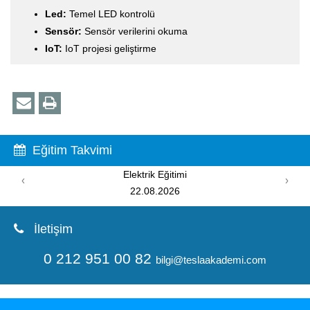
Led:
Temel LED kontrolü
Sensör:
Sensör verilerini okuma
IoT:
IoT projesi geliştirme
Eğitim Takvimi
PIC Programlama Eğitimi
‹
›
15.08.2026
İletişim
0 212 951 00 82
bilgi@teslaakademi.com