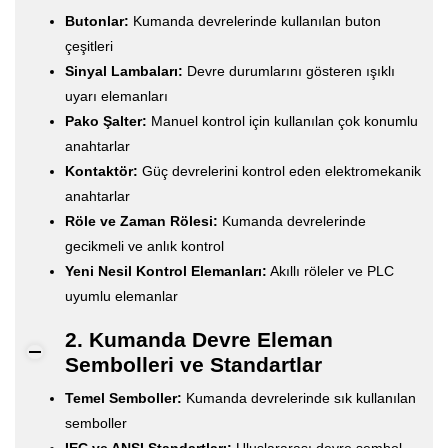
Butonlar:
Kumanda devrelerinde kullanılan buton
çeşitleri
Sinyal Lambaları:
Devre durumlarını gösteren ışıklı
uyarı elemanları
Pako Şalter:
Manuel kontrol için kullanılan çok konumlu
anahtarlar
Kontaktör:
Güç devrelerini kontrol eden elektromekanik
anahtarlar
Röle ve Zaman Rölesi:
Kumanda devrelerinde
gecikmeli ve anlık kontrol
Yeni Nesil Kontrol Elemanları:
Akıllı röleler ve PLC
uyumlu elemanlar
2. Kumanda Devre Eleman
Sembolleri ve Standartlar
Temel Semboller:
Kumanda devrelerinde sık kullanılan
semboller
IEC ve ANSI Standartları:
Uluslararası devre sembol