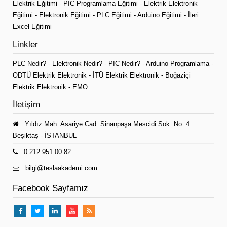
Elektrik Eğitimi
-
PIC Programlama Eğitimi
-
Elektrik Elektronik
Eğitimi
-
Elektronik Eğitimi
-
PLC Eğitimi
-
Arduino Eğitimi
-
İleri
Excel Eğitimi
Linkler
PLC Nedir?
-
Elektronik Nedir?
-
PIC Nedir?
-
Arduino Programlama
-
ODTÜ Elektrik Elektronik
-
İTÜ Elektrik Elektronik
-
Boğaziçi
Elektrik Elektronik
-
EMO
İletişim
Yıldız Mah. Asariye Cad. Sinanpaşa Mescidi Sok. No: 4
Beşiktaş - İSTANBUL
0 212 951 00 82
bilgi@teslaakademi.com
Facebook Sayfamız