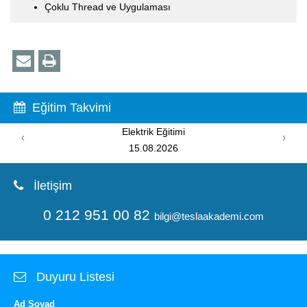
Çoklu Thread ve Uygulaması
Eğitim Takvimi
PIC Programlama Eğitimi
‹
›
08.08.2026
İletişim
0 212 951 00 82
bilgi@teslaakademi.com
Duyuru Listesi
Ad Soyad