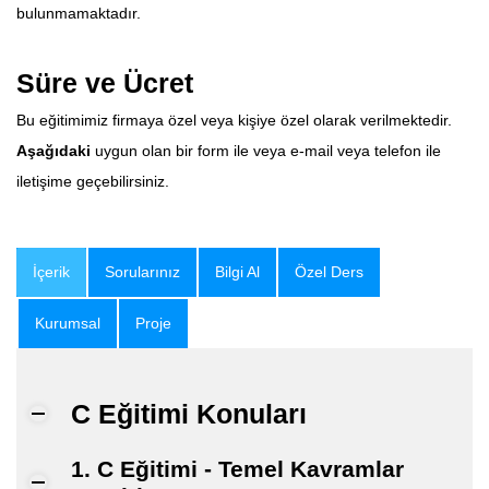
bulunmamaktadır.
Süre ve Ücret
Bu eğitimimiz firmaya özel veya kişiye özel olarak verilmektedir.
Aşağıdaki
uygun olan bir form ile veya e-mail veya telefon ile
iletişime geçebilirsiniz.
İçerik
Sorularınız
Bilgi Al
Özel Ders
Kurumsal
Proje
C Eğitimi Konuları
1. C Eğitimi - Temel Kavramlar