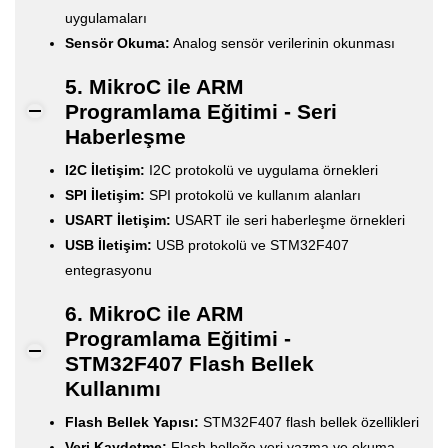
uygulamaları
Sensör Okuma:
Analog sensör verilerinin okunması
5. MikroC ile ARM
Programlama Eğitimi - Seri
Haberleşme
I2C İletişim:
I2C protokolü ve uygulama örnekleri
SPI İletişim:
SPI protokolü ve kullanım alanları
USART İletişim:
USART ile seri haberleşme örnekleri
USB İletişim:
USB protokolü ve STM32F407
entegrasyonu
6. MikroC ile ARM
Programlama Eğitimi -
STM32F407 Flash Bellek
Kullanımı
Flash Bellek Yapısı:
STM32F407 flash bellek özellikleri
Veri Kaydetme:
Flash belleğe veri yazma ve okuma