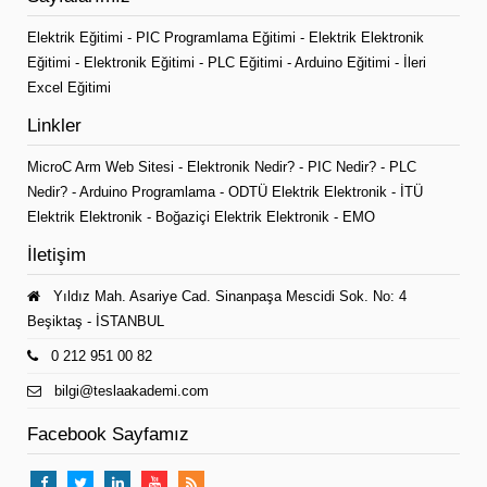
Elektrik Eğitimi
-
PIC Programlama Eğitimi
-
Elektrik Elektronik
Eğitimi
-
Elektronik Eğitimi
-
PLC Eğitimi
-
Arduino Eğitimi
-
İleri
Excel Eğitimi
Linkler
MicroC Arm Web Sitesi
-
Elektronik Nedir?
-
PIC Nedir?
-
PLC
Nedir?
-
Arduino Programlama
-
ODTÜ Elektrik Elektronik
-
İTÜ
Elektrik Elektronik
-
Boğaziçi Elektrik Elektronik
-
EMO
İletişim
Yıldız Mah. Asariye Cad. Sinanpaşa Mescidi Sok. No: 4
Beşiktaş - İSTANBUL
0 212 951 00 82
bilgi@teslaakademi.com
Facebook Sayfamız