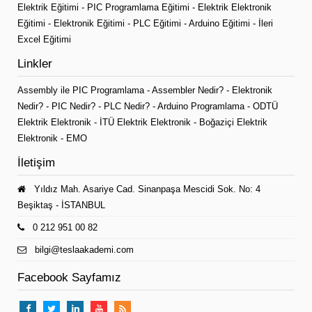
Elektrik Eğitimi
-
PIC Programlama Eğitimi
-
Elektrik Elektronik
Eğitimi
-
Elektronik Eğitimi
-
PLC Eğitimi
-
Arduino Eğitimi
-
İleri
Excel Eğitimi
Linkler
Assembly ile PIC Programlama
-
Assembler Nedir?
-
Elektronik
Nedir?
-
PIC Nedir?
-
PLC Nedir?
-
Arduino Programlama
-
ODTÜ
Elektrik Elektronik
-
İTÜ Elektrik Elektronik
-
Boğaziçi Elektrik
Elektronik
-
EMO
İletişim
Yıldız Mah. Asariye Cad. Sinanpaşa Mescidi Sok. No: 4
Beşiktaş - İSTANBUL
0 212 951 00 82
bilgi@teslaakademi.com
Facebook Sayfamız