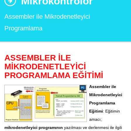
Mikrokontrolör
Assembler ile Mikrodenetleyici
Programlama
ASSEMBLER İLE
MİKRODENETLEYİCİ
PROGRAMLAMA EĞİTİMİ
Assembler ile
Mikrodenetleyici
Programlama
Eğitimi
: Eğitimin
amacı;
mikrodenetleyici programının
yazılması ve derlenmesi ile ilgili