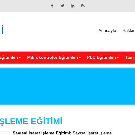
İ
Anasayfa
Hakkı
Eğitimleri
Mikrokontrolör Eğitimleri
PLC Eğitimleri
Tamir
İŞLEME EĞİTİMİ
Sayısal İşaret İşleme Eğitimi:
Sayısal işaret işleme