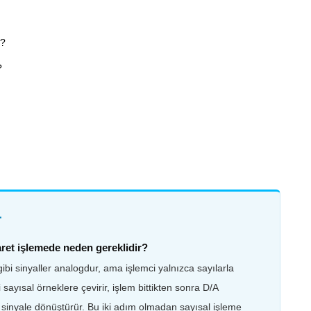
r?
?
r
ret işlemede neden gereklidir?
bi sinyaller analogdur, ama işlemci yalnızca sayılarla
sayısal örneklere çevirir, işlem bittikten sonra D/A
sinyale dönüştürür. Bu iki adım olmadan sayısal işleme