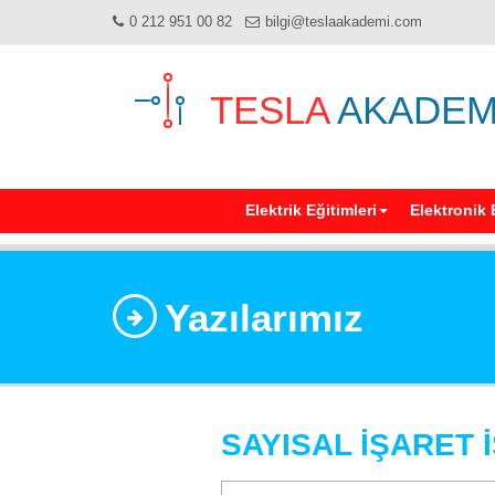
0 212 951 00 82
bilgi@teslaakademi.com
TESLA
AKADEM
Elektrik Eğitimleri
Elektronik 
Yazılarımız
SAYISAL İŞARET 