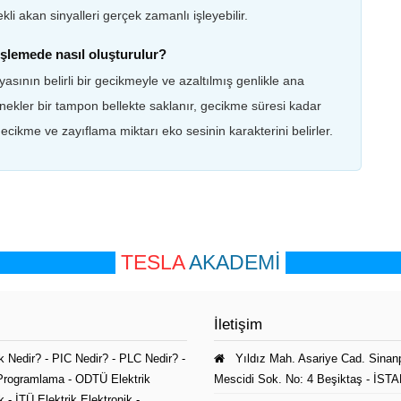
li akan sinyalleri gerçek zamanlı işleyebilir.
 işlemede nasıl oluşturulur?
asının belirli bir gecikmeyle ve azaltılmış genlikle ana
rnekler bir tampon bellekte saklanır, gecikme süresi kadar
cikme ve zayıflama miktarı eko sesinin karakterini belirler.
TESLA
AKADEMİ
İletişim
k Nedir?
-
PIC Nedir?
-
PLC Nedir?
-
Yıldız Mah. Asariye Cad. Sinan
Programlama
-
ODTÜ Elektrik
Mescidi Sok. No: 4 Beşiktaş - İS
k
-
İTÜ Elektrik Elektronik
-