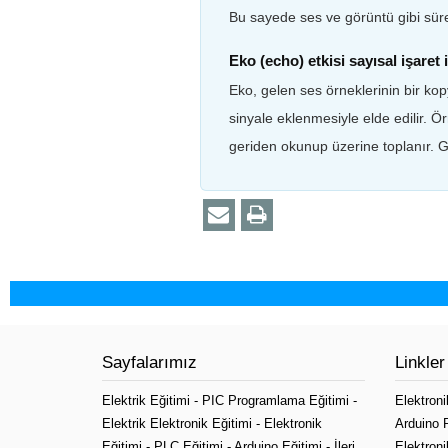
Bu sayede ses ve görüntü gibi sürek
Eko (echo) etkisi sayısal işaret
Eko, gelen ses örneklerinin bir kopy
sinyale eklenmesiyle elde edilir. Ö
geriden okunup üzerine toplanır. Ge
Sayfalarımız
Linkler
Elektrik Eğitimi
-
PIC Programlama Eğitimi
-
Elektroni
Elektrik Elektronik Eğitimi
-
Elektronik
Arduino 
Eğitimi
-
PLC Eğitimi
-
Arduino Eğitimi
-
İleri
Elektroni