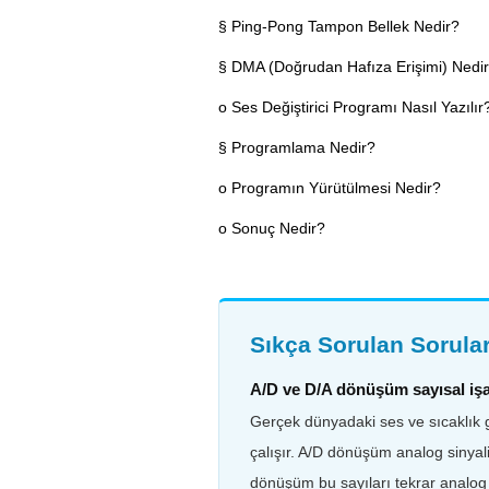
§ Ping-Pong Tampon Bellek Nedir?
§ DMA (Doğrudan Hafıza Erişimi) Nedi
o Ses Değiştirici Programı Nasıl Yazılır
§ Programlama Nedir?
o Programın Yürütülmesi Nedir?
o Sonuç Nedir?
Sıkça Sorulan Sorula
A/D ve D/A dönüşüm sayısal işa
Gerçek dünyadaki ses ve sıcaklık gi
çalışır. A/D dönüşüm analog sinyali 
dönüşüm bu sayıları tekrar analog 