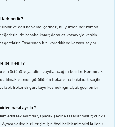
l fark nedir?
ni kullanır ve geri besleme içermez, bu yüzden her zaman
kış değerlerini de hesaba katar; daha az katsayıyla keskin
t gerektirir. Tasarımda hız, kararlılık ve katsayı sayısı
e belirlenir?
kansın üstünü veya altını zayıflatacağını belirler. Korunmak
ve atılmak istenen gürültünün frekansına bakılarak seçilir.
yüksek frekanslı gürültüyü kesmek için alçak geçiren bir
den nasıl ayrılır?
lemlerini tek adımda yapacak şekilde tasarlanmıştır; çünkü
. Ayrıca veriye hızlı erişim için özel bellek mimarisi kullanır.