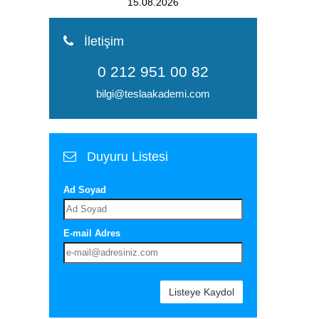
15.08.2026
İletişim
0 212 951 00 82
bilgi@teslaakademi.com
Duyuru Listesi
Ad Soyad
E-mail Adres
Listeye Kaydol