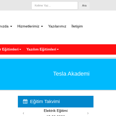
Ara
mızda
Hizmetlerimiz
Yazılarımız
İletişim
 Eğitimleri
Yazılım Eğitimleri
Tesla Akademi
Eğitim Takvimi
Elektrik Eğitimi
PIC
‹
›