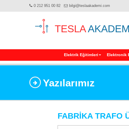
0 212 951 00 82
bilgi@teslaakademi.com
TESLA
AKADEM
Elektrik Eğitimleri
Elektronik 
Yazılarımız
FABRİKA TRAFO Ü