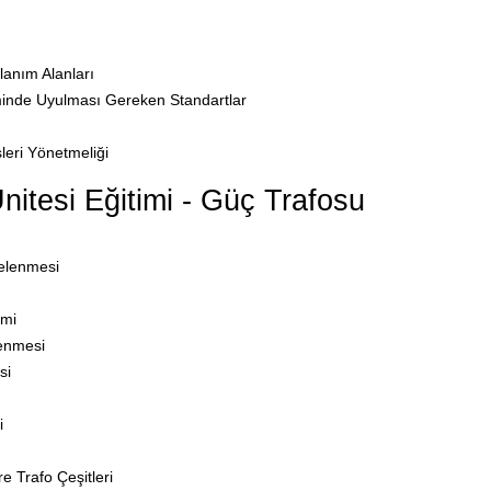
lanım Alanları
iminde Uyulması Gereken Standartlar
sleri Yönetmeliği
itesi Eğitimi - Güç Trafosu
elenmesi
emi
enmesi
si
i
e Trafo Çeşitleri