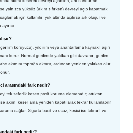
anında akımı keserek devreyi açabilen, ark söndürme
 ise yalnızca yüksüz (akım sıfırken) devreyi açıp kapatmak
ğlamak için kullanılır; yük altında açılırsa ark oluşur ve
 ayırıcı.
lışır?
ı gerilim koruyucu), yıldırım veya anahtarlama kaynaklı aşırı
manı korur. Normal gerilimde yalıtkan gibi davranır; gerilim
darbe akımını toprağa aktarır, ardından yeniden yalıtkan olur.
konur.
ici arasındaki fark nedir?
eyi tek seferlik kesen pasif koruma elemanıdır; attıktan
 ise akımı keser ama yeniden kapatılarak tekrar kullanılabilir
 koruma sağlar. Sigorta basit ve ucuz, kesici ise tekrarlı ve
asındaki fark nedir?