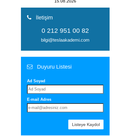
15.08.2026
İletişim
0 212 951 00 82
bilgi@teslaakademi.com
Duyuru Listesi
Ad Soyad
E-mail Adres
Listeye Kaydol