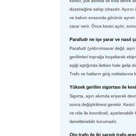
Kesici, yük altında ve kısa devre 
düzeneğine sahip cihazdır. Ayırıcı
ve bakım sırasında görünür ayrım sa
zarar verir. Önce kesici açılır, sonra
Parafudr ne işe yarar ve nasıl ça
Parafudr (yıldırımsavar değil, aşır
gerilimleri toprağa boşaltarak ekip
eşiği aştığında iletken hale gelip 
Trafo ve hatların giriş noktalarına 
Yüksek gerilim sigortası ile kes
Sigorta, aşırı akımda eriyerek devr
sonra değiştirilmesi gerekir. Kesici
ve röle ile koordineli, ayarlanabilir
denetlenebilir korumadır.
Oto trafo ile iki sargılı trafo ar