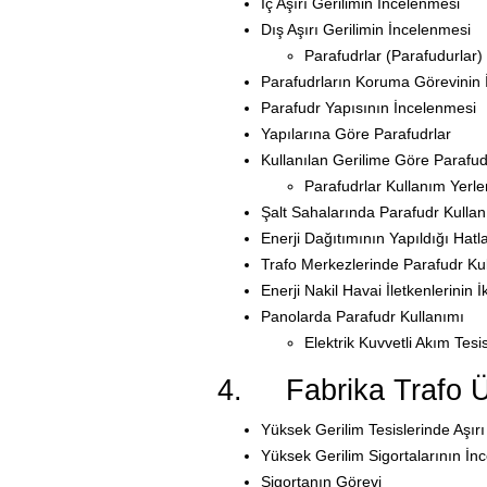
İç Aşırı Gerilimin İncelenmesi
Dış Aşırı Gerilimin İncelenmesi
Parafudrlar (Parafudurlar)
Parafudrların Koruma Görevinin 
Parafudr Yapısının İncelenmesi
Yapılarına Göre Parafudrlar
Kullanılan Gerilime Göre Parafud
Parafudrlar Kullanım Yerler
Şalt Sahalarında Parafudr Kullan
Enerji Dağıtımının Yapıldığı Hatl
Trafo Merkezlerinde Parafudr Ku
Enerji Nakil Havai İletkenlerinin
Panolarda Parafudr Kullanımı
Elektrik Kuvvetli Akım Tesi
4. Fabrika Trafo Üni
Yüksek Gerilim Tesislerinde Aşır
Yüksek Gerilim Sigortalarının İn
Sigortanın Görevi