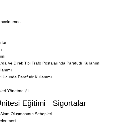
İncelenmesi
rlar
i
ımı
arda Ve Direk Tipi Trafo Postalarında Parafudr Kullanımı
llanımı
 İki Ucunda Parafudr Kullanımı
sleri Yönetmeliği
tesi Eğitimi - Sigortalar
ı Akım Oluşmasının Sebepleri
celenmesi