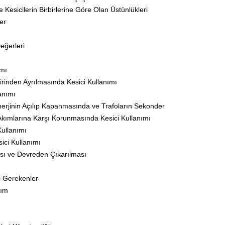
esicilerin Birbirlerine Göre Olan Üstünlükleri
er
eğerleri
ımı
irinden Ayrılmasında Kesici Kullanımı
anımı
nerjinin Açılıp Kapanmasında ve Trafoların Sekonder
 Akımlarına Karşı Korunmasında Kesici Kullanımı
Kullanımı
ici Kullanımı
ası ve Devreden Çıkarılması
i Gerekenler
rım