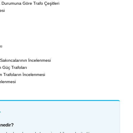
a Durumuna Göre Trafo Çeşitleri
esi
kı
 Sakıncalarının İncelenmesi
n Güç Trafoları
n Trafoların İncelenmesi
celenmesi
r
k nedir?