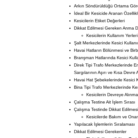
Arkın Söndürüldüğü Ortama Göre K
İdeal Bir Kesicide Aranan Özellikl
Kesicilerin Etiket Değerleri
Dikkat Edilmesi Gereken Anma D
Kesicilerin Kullanım Yerleri
Şalt Merkezlerinde Kesici Kullan
Havai Hatların Bölünmesi ve Birb
Branşman Hatlarında Kesici Kull
Direk Tipi Trafo Merkezlerinde E
Sargılarının Aşırı ve Kısa Devre
Havai Hat Şebekelerinde Kesici 
Bina Tipi Trafo Merkezlerinde Kes
Kesicilerin Devreye Alınm
Çalışma Testine Ait İşlem Sırası
Çalışma Testinde Dikkat Edilmes
Kesicilerde Bakım ve Ona
Yapılacak İşlemlerin Sıralaması
Dikkat Edilmesi Gerekenler