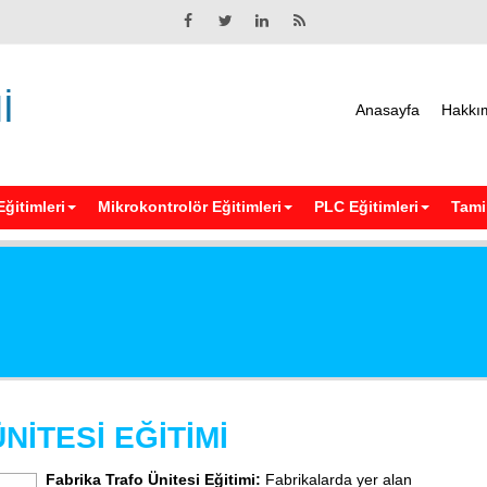
İ
Anasayfa
Hakkı
Eğitimleri
Mikrokontrolör Eğitimleri
PLC Eğitimleri
Tamir
NİTESİ EĞİTİMİ
Fabrika Trafo Ünitesi Eğitimi:
Fabrikalarda yer alan