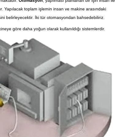
nmaktadır.
Otomasyon
, yapılması planlanan bir işin insan ile
. Yapılacak toplam işlemin insan ve makine arasındaki
 belirleyecektir. İki tür otomasyondan bahsedebiliriz.
neye göre daha yoğun olarak kullanıldığı sistemlerdir.