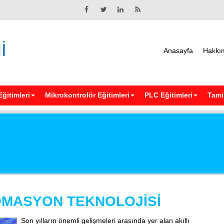
İ
Anasayfa
Hakkı
Eğitimleri
Mikrokontrolör Eğitimleri
PLC Eğitimleri
Tamir
OMASYON TEKNOLOJİSİ
Son yılların önemli gelişmeleri arasında yer alan akıllı