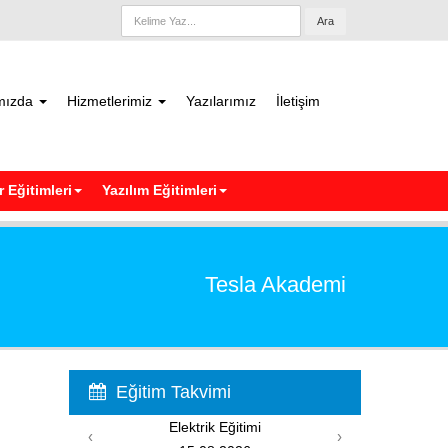
Ara
mızda
Hizmetlerimiz
Yazılarımız
İletişim
 Eğitimleri
Yazılım Eğitimleri
Tesla Akademi
Eğitim Takvimi
PIC Programlama Eğitimi
‹
›