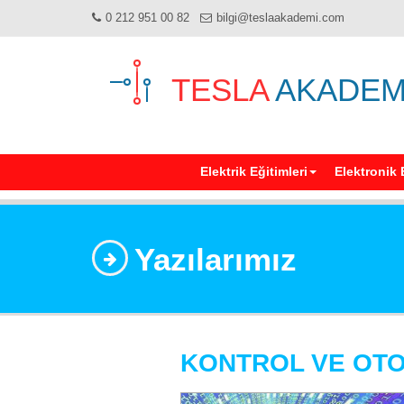
0 212 951 00 82
bilgi@teslaakademi.com
TESLA
AKADEM
Elektrik Eğitimleri
Elektronik 
Yazılarımız
KONTROL VE OT