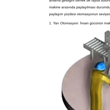
anlama geldiğini bilmek de fayda bulu
makine arasında paylaşılması durumdur
paylaşım yüzdesi otomasyonun seviyesini
1.
Yarı Otomasyon
: İnsan gücünün maki