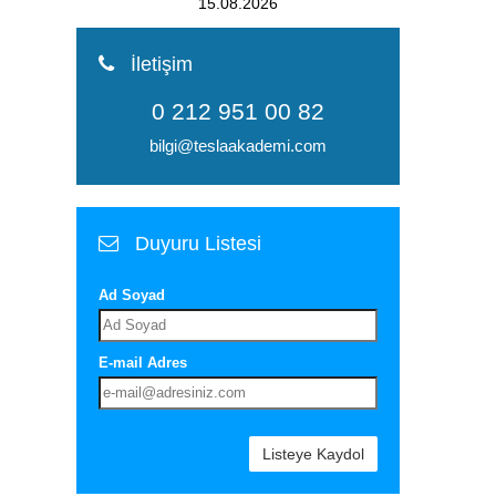
08.08.2026
İletişim
0 212 951 00 82
bilgi@teslaakademi.com
Duyuru Listesi
Ad Soyad
E-mail Adres
Listeye Kaydol