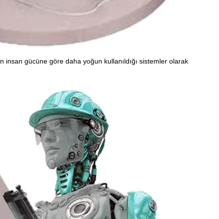
ın insan gücüne göre daha yoğun kullanıldığı sistemler olarak