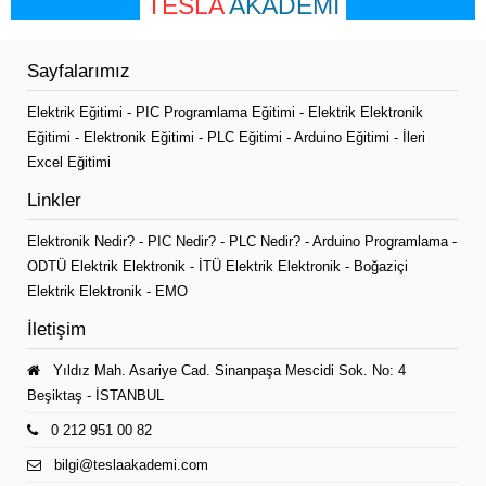
TESLA
AKADEMİ
Sayfalarımız
Elektrik Eğitimi
-
PIC Programlama Eğitimi
-
Elektrik Elektronik
Eğitimi
-
Elektronik Eğitimi
-
PLC Eğitimi
-
Arduino Eğitimi
-
İleri
Excel Eğitimi
Linkler
Elektronik Nedir?
-
PIC Nedir?
-
PLC Nedir?
-
Arduino Programlama
-
ODTÜ Elektrik Elektronik
-
İTÜ Elektrik Elektronik
-
Boğaziçi
Elektrik Elektronik
-
EMO
İletişim
Yıldız Mah. Asariye Cad. Sinanpaşa Mescidi Sok. No: 4
Beşiktaş - İSTANBUL
0 212 951 00 82
bilgi@teslaakademi.com