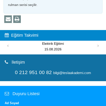
rulman serisi seçilir.
Eğitim Takvimi
Elektrik Eğitimi
‹
›
15.08.2026
İletişim
0 212 951 00 82
bilgi@teslaakademi.com
Duyuru Listesi
Ad Soyad