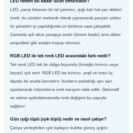
LED neden bu kadar uzun ömürlüdür?
LED, yanıp tükenen bir tel içermez; ışığı katı hal yarı iletken
üretir, bu yüzden mekanik olarak yıpranacak parçası yoktur.
Isı yönetimi iyi yapıldığında on binlerce saat çalışabilir.
Zamanla ışık akısı yavaşça azalır (lümen kaybı) ama akkor
ampuldeki gibi aniden kopup sönmez.
RGB LED ile tek renk LED arasındaki fark nedir?
Tek renk LED tek bir dalga boyunda (örneğin kırmızı veya
beyaz) ışık verir. RGB LED ise kırmızı, yeşil ve mavi üç
diyodu bir arada barındırır; bunların parlaklığı ayrı ayrı
ayarlanarak milyonlarca renk karışımı elde edilir. Dekoratif
ve sahne aydınlatmasında renk değişimi bu yapıyla
sağlanır.
Gün ışığı tüpü (ışık tüpü) nedir ve nasıl çalışır?
Çatıya yerleştirilen ışık toplayıcı kubbe güneş ışığını