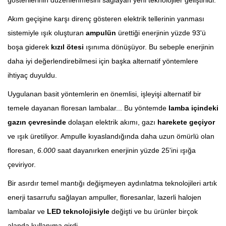
Akım geçişine karşı direnç gösteren elektrik tellerinin yanması
sistemiyle ışık oluşturan
ampulün
ürettiği enerjinin yüzde 93'ü
boşa giderek
kızıl ötesi
ışınıma dönüşüyor. Bu sebeple enerjinin
daha iyi değerlendirebilmesi için başka alternatif yöntemlere
ihtiyaç duyuldu.
Uygulanan basit yöntemlerin en önemlisi, işleyişi alternatif bir
temele dayanan floresan lambalar... Bu yöntemde
lamba içindeki
gazın çevresinde
dolaşan elektrik akımı, gazı
harekete geçiyor
ve ışık üretiliyor. Ampulle kıyaslandığında daha uzun ömürlü olan
floresan,
6.000
saat dayanırken enerjinin yüzde 25'ini ışığa
çeviriyor.
Bir asırdır temel mantığı değişmeyen aydınlatma teknolojileri artık
enerji tasarrufu sağlayan ampuller, floresanlar, lazerli halojen
lambalar ve
LED teknolojisiyle
değişti ve bu ürünler birçok
alanda kullanıma girdi.