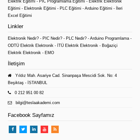
Elektrik Eğitimi
-
PIC Programlama Eğitimi
-
Elektrik Elektronik
Eğitimi
-
Elektronik Eğitimi
-
PLC Eğitimi
-
Arduino Eğitimi
-
İleri
Excel Eğitimi
Linkler
Elektronik Nedir?
-
PIC Nedir?
-
PLC Nedir?
-
Arduino Programlama
-
ODTÜ Elektrik Elektronik
-
İTÜ Elektrik Elektronik
-
Boğaziçi
Elektrik Elektronik
-
EMO
İletişim
Yıldız Mah. Asariye Cad. Sinanpaşa Mescidi Sok. No: 4
Beşiktaş - İSTANBUL
0 212 951 00 82
bilgi@teslaakademi.com
Facebook Sayfamız