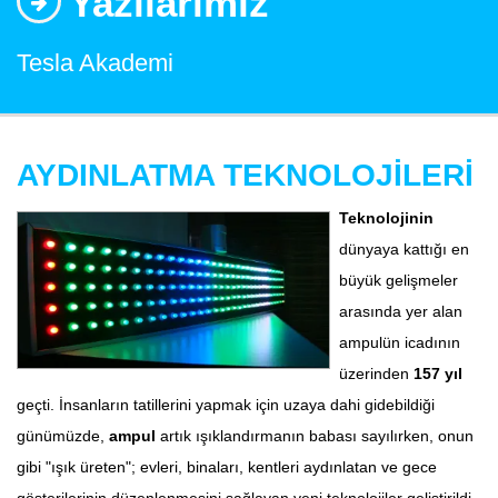
Yazılarımız
Tesla Akademi
AYDINLATMA TEKNOLOJİLERİ
Teknolojinin
dünyaya kattığı en
büyük gelişmeler
arasında yer alan
ampulün icadının
üzerinden
157 yıl
geçti. İnsanların tatillerini yapmak için uzaya dahi gidebildiği
günümüzde,
ampul
artık ışıklandırmanın babası sayılırken, onun
gibi "ışık üreten"; evleri, binaları, kentleri aydınlatan ve gece
gösterilerinin düzenlenmesini sağlayan yeni teknolojiler geliştirildi.