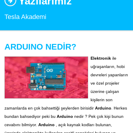
Yazılarımız
Tesla Akademi
ARDUINO NEDİR?
Elektronik
ile
uğraşanların, hobi
devreleri yapanların
ve özel projeler
üzerine çalışan
kişilerin son
zamanlarda en çok bahsettiği şeylerden birisidir
Arduino
. Herkes
bundan bahsediyor peki bu
Arduino
nedir ? Pek çok kişi bunun
cevabını bilmiyor.
Arduino
, açık kaynak kodları bulunan,
üzerinde elektronikte kullanılan çeşitli sensörleri bulunan ve