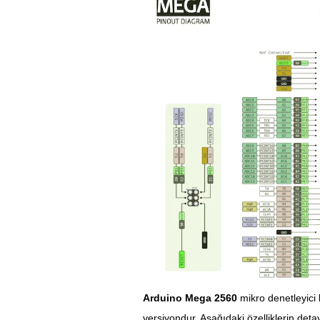
Arduino Mega 2560
mikro denetleyici 
versiyondur. Aşağıdaki özelliklerin detay