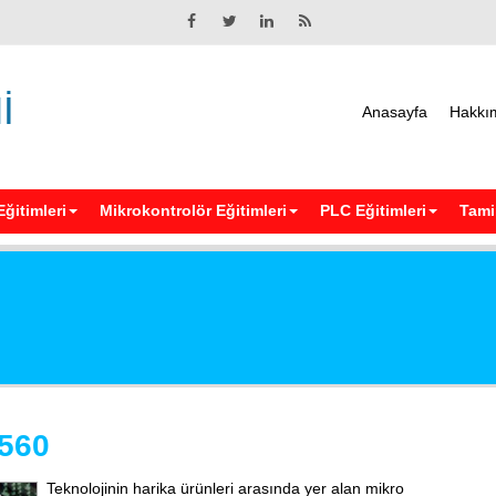
İ
Anasayfa
Hakkı
Eğitimleri
Mikrokontrolör Eğitimleri
PLC Eğitimleri
Tamir
560
Elektrik Eğ
Teknolojinin harika ürünleri arasında yer alan mikro