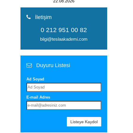
026
15.08.2026
İletişim
0 212 951 00 82
bilgi@teslaakademi.com
Duyuru Listesi
Ad Soyad
E-mail Adres
Listeye Kaydol