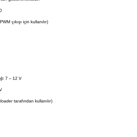
0
PWM çıkışı için kullanılır)
):
7 – 12 V
V
loader
tarafından kullanılır)