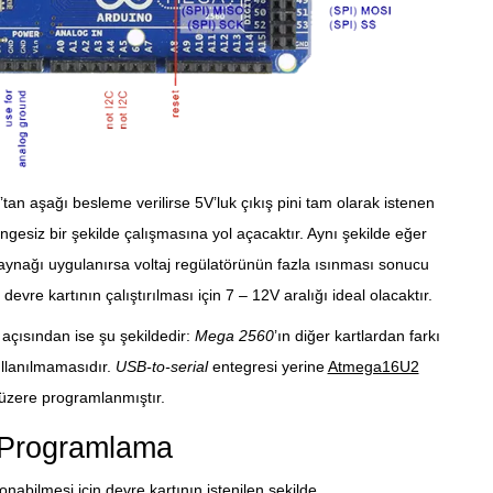
tan aşağı besleme verilirse 5V’luk çıkış pini tam olarak istenen
ngesiz bir şekilde çalışmasına yol açacaktır. Aynı şekilde eğer
aynağı uygulanırsa voltaj regülatörünün fazla ısınması sonucu
devre kartının çalıştırılması için 7 – 12V aralığı ideal olacaktır.
i açısından ise şu şekildedir:
Mega 2560
’ın diğer kartlardan farkı
llanılmamasıdır.
USB-to-serial
entegresi yerine
Atmega16U2
üzere programlanmıştır.
 Programlama
nabilmesi için devre kartının istenilen şekilde