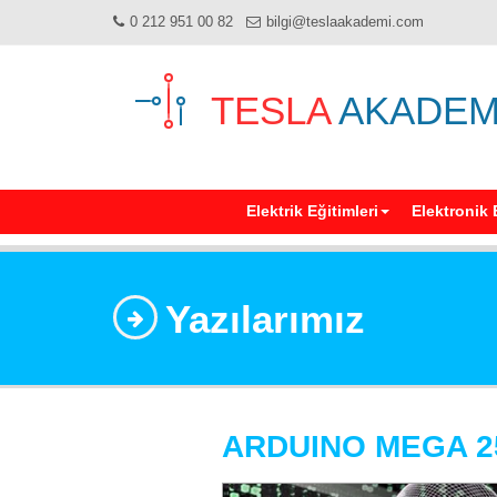
0 212 951 00 82
bilgi@teslaakademi.com
TESLA
AKADEM
Elektrik Eğitimleri
Elektronik 
Yazılarımız
ARDUINO MEGA 2