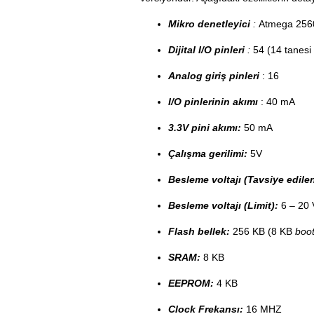
Mikro denetleyici
:
Atmega 256
Dijital I/O pinleri
:
54 (14 tanesi 
Analog giriş pinleri
: 16
I/O pinlerinin akımı
:
40 mA
3.3V pini akımı:
50 mA
Çalışma gerilimi:
5V
Besleme voltajı (Tavsiye edilen
Besleme voltajı (Limit):
6 – 20 
Flash bellek:
256 KB (8 KB
boot
SRAM:
8 KB
EEPROM:
4 KB
Clock Frekansı:
16 MHZ