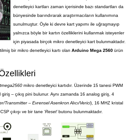
22.08.2
denetleyici kartları zaman içerisinde bazı standartları da
bünyesinde barındırarak araştırmacıların kullanımına
sunulmuştur. Öyle ki devre kart yapımı ile uğraşmayıp
yalnızca böyle bir kartın özelliklerini kullanmak isteyenler
için piyasada birçok mikro denetleyici kart bulunmaktadır.
ilmiş bir mikro denetleyici kartı olan
Arduino Mega 2560
ürün
zellikleri
tmega2560
mikro denetleyici kartıdır. Üzerinde 15 tanesi PWM
al giriş – çıkış pini bulunur. Aynı zamanda 16 analog giriş, 4
/Transmitter – Evrensel Asenkron Alıcı/Verici
), 16 MHZ kristal
ICSP çıkışı ve bir tane ‘
Reset
’ butonu bulunmaktadır.