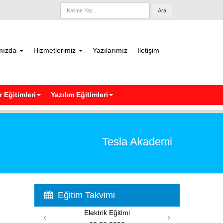
Ara
mızda
Hizmetlerimiz
Yazılarımız
İletişim
 Eğitimleri
Yazılım Eğitimleri
Tesla Akademi
Eğitim Takvimi
itimi
PIC Programlama Eğitimi
‹
›