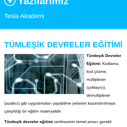
Yazılarımız
Tesla Akademi
TÜMLEŞİK DEVRELER EĞİTİMİ
Tümleşik Devreler
Eğitimi:
Kodlama,
kod çözme,
multiplexer
(çoklayıcı),
demultiplexer
(azaltıcı) gibi uygulamaları yapabilme yetisinin kazandırılmaya
çalışıldığı bir eğitim materyalidir.
Tümleşik devreler eğitimi
verilmesinin temel amacı gerekli