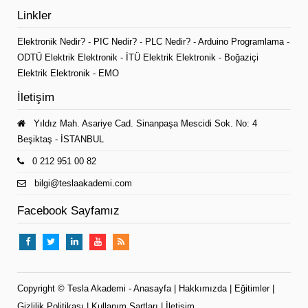
Linkler
Elektronik Nedir?
-
PIC Nedir?
-
PLC Nedir?
-
Arduino Programlama
-
ODTÜ Elektrik Elektronik
-
İTÜ Elektrik Elektronik
-
Boğaziçi
Elektrik Elektronik
-
EMO
İletişim
Yıldız Mah. Asariye Cad. Sinanpaşa Mescidi Sok. No: 4
Beşiktaş - İSTANBUL
0 212 951 00 82
bilgi@teslaakademi.com
Facebook Sayfamız
Copyright ©
Tesla Akademi
-
Anasayfa
|
Hakkımızda
|
Eğitimler
|
Gizlilik Politikası
|
Kullanım Şartları
|
İletişim