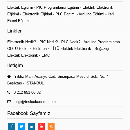
Elektrik Eğitimi
-
PIC Programlama Eğitimi
-
Elektrik Elektronik
Eğitimi
-
Elektronik Eğitimi
-
PLC Eğitimi
-
Arduino Eğitimi
-
İleri
Excel Eğitimi
Linkler
Elektronik Nedir?
-
PIC Nedir?
-
PLC Nedir?
-
Arduino Programlama
-
ODTÜ Elektrik Elektronik
-
İTÜ Elektrik Elektronik
-
Boğaziçi
Elektrik Elektronik
-
EMO
İletişim
Yıldız Mah. Asariye Cad. Sinanpaşa Mescidi Sok. No: 4
Beşiktaş - İSTANBUL
0 212 951 00 82
bilgi@teslaakademi.com
Facebook Sayfamız