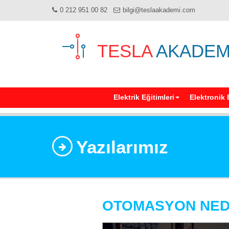
0 212 951 00 82
bilgi@teslaakademi.com
TESLA
AKADEM
Elektrik Eğitimleri
Elektronik 
Yazılarımız
OTOMASYON NED