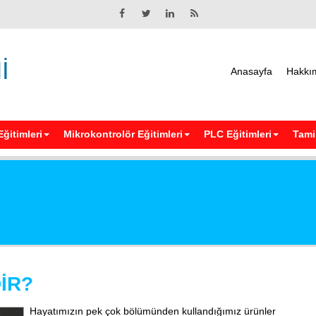
İ
Anasayfa
Hakkı
Eğitimleri
Mikrokontrolör Eğitimleri
PLC Eğitimleri
Tamir
İR?
Elektri
Hayatımızın pek çok bölümünden kullandığımız ürünler