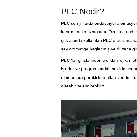
PLC Nedir?
PLC
son yıllarda endüstriyel otomasyon
kontrol mekanizmasıdır. Özellikle endüs
çok alanda kullanılan
PLC
programlana 
şey otomatiğe bağlanmış ve düzene girm
PLC
‘ler girişlerinden aldıkları lojik, m
işlerler ve programlandığı şekilde sonuc
elemanlara gerekli komutları verirler. Y
olarak nitelendirebiliriz.