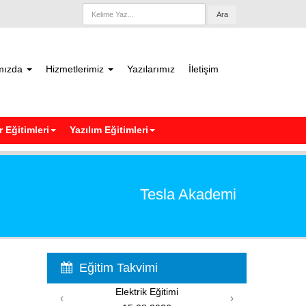
Ara
mızda
Hizmetlerimiz
Yazılarımız
İletişim
 Eğitimleri
Yazılım Eğitimleri
Tesla Akademi
Eğitim Takvimi
k Eğitimi
PIC Programlama Eğitimi
‹
›