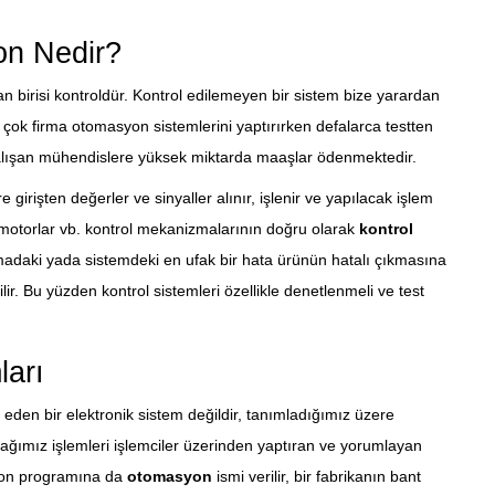
on Nedir?
birisi kontroldür. Kontrol edilemeyen bir sistem bize yarardan
çok firma otomasyon sistemlerini yaptırırken defalarca testten
alışan mühendislere yüksek miktarda maaşlar ödenmektedir.
e girişten değerler ve sinyaller alınır, işlenir ve yapılacak işlem
motorlar vb. kontrol mekanizmalarının doğru olarak
kontrol
adaki yada sistemdeki en ufak bir hata ürünün hatalı çıkmasına
ir. Bu yüzden kontrol sistemleri özellikle denetlenmeli ve test
arı
eden bir elektronik sistem değildir, tanımladığımız üzere
ağımız işlemleri işlemciler üzerinden yaptıran ve yorumlayan
syon programına da
otomasyon
ismi verilir, bir fabrikanın bant