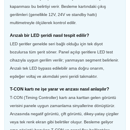
kapanması bu belirtiyi verir. Besleme kartındaki çıkış
gerilimleri (genellikle 12V, 24V ve standby hattı)
multimetreyle ölçülerek kontrol edilir.
Arızalı bir LED şeridi nasıl tespit edilir?
LED şeritler genelde seri bağlı olduğu için tek diyot
bozulursa tüm şerit söner. Panel açılıp şeritlere LED test
cihazıyla uygun gerilim verilir; yanmayan segment belirlenir.
Arızalı tek LED bypass edilebilir ama doğru onarım,
eşdeğer voltaj ve akımdaki yeni şeridi takmaktır.
T-CON kartı ne işe yarar ve arızası nasıl anlaşılır?
T-CON (Timing Controller) kartı ana karttan gelen görüntü
verisini panele uygun zamanlama sinyallerine dönüştürür.
Arızasında negatif görüntü, çift görüntü, dikey-yatay çizgiler
veya tek renk ekran gibi belirtiler oluşur. Besleme geliyor
ama görüntü bozuksa T-CON ve panel flex bağlantıları