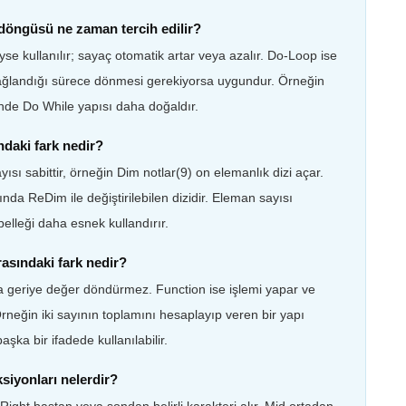
döngüsü ne zaman tercih edilir?
yse kullanılır; sayaç otomatik artar veya azalır. Do-Loop ise
l sağlandığı sürece dönmesi gerekiyorsa uygundur. Örneğin
de Do While yapısı daha doğaldır.
ındaki fark nedir?
ısı sabittir, örneğin Dim notlar(9) on elemanlık dizi açar.
nda ReDim ile değiştirilebilen dizidir. Eleman sayısı
elleği daha esnek kullandırır.
asındaki fark nedir?
 geriye değer döndürmez. Function ise işlemi yapar ve
rneğin iki sayının toplamını hesaplayıp veren bir yapı
şka bir ifadede kullanılabilir.
ksiyonları nelerdir?