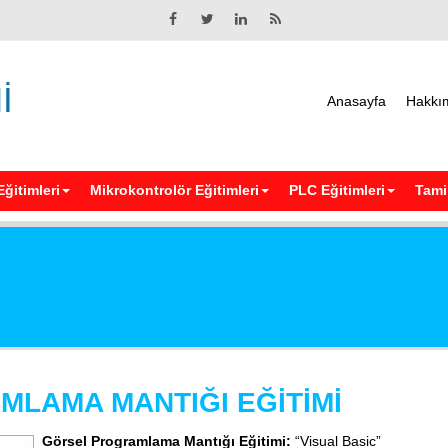
İ
Anasayfa
Hakkı
Eğitimleri
Mikrokontrolör Eğitimleri
PLC Eğitimleri
Tamir
LAMA MANTIĞI EĞİTİMİ
Görsel Programlama Mantığı Eğitimi:
“Visual Basic”