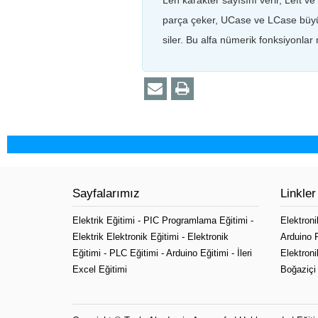
Len karakter sayısını verir, Left ve
parça çeker, UCase ve LCase büyük 
siler. Bu alfa nümerik fonksiyonlar m
Sayfalarımız
Linkler
Elektrik Eğitimi
-
PIC Programlama Eğitimi
-
Elektroni
Elektrik Elektronik Eğitimi
-
Elektronik
Arduino 
Eğitimi
-
PLC Eğitimi
-
Arduino Eğitimi
-
İleri
Elektroni
Excel Eğitimi
Boğaziçi 