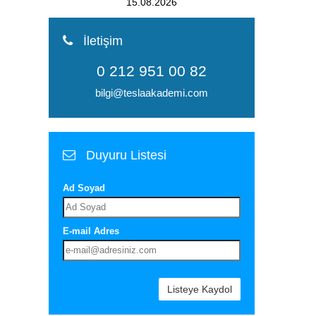
15.08.2026
İletişim
0 212 951 00 82
bilgi@teslaakademi.com
Duyuru Listesi
Ad Soyad
E-mail Adres
Listeye Kaydol