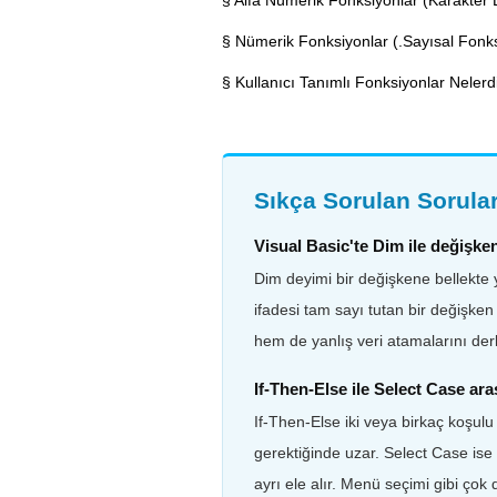
§ Alfa Nümerik Fonksiyonlar (Karakter Di
§ Nümerik Fonksiyonlar (.Sayısal Fonks
§ Kullanıcı Tanımlı Fonksiyonlar Nelerd
Sıkça Sorulan Sorula
Visual Basic'te Dim ile değişke
Dim deyimi bir değişkene bellekte ye
ifadesi tam sayı tutan bir değişken
hem de yanlış veri atamalarını de
If-Then-Else ile Select Case ara
If-Then-Else iki veya birkaç koşulu
gerektiğinde uzar. Select Case ise t
ayrı ele alır. Menü seçimi gibi çok 