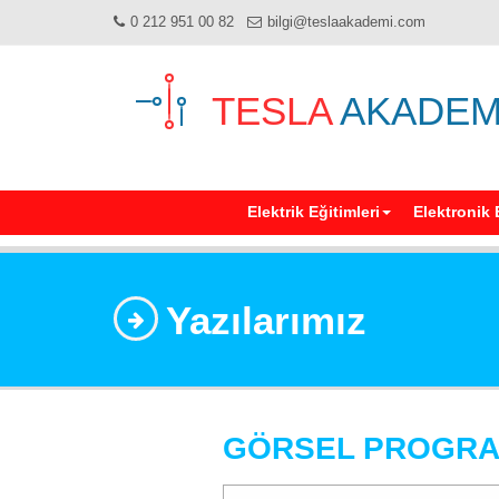
0 212 951 00 82
bilgi@teslaakademi.com
TESLA
AKADEM
Elektrik Eğitimleri
Elektronik 
Yazılarımız
GÖRSEL PROGRAM