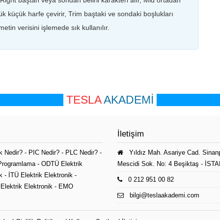
 Right baştan veya sondan belirli karakteri alır, Mid ortadan
küçük harfe çevirir, Trim baştaki ve sondaki boşlukları
etin verisini işlemede sık kullanılır.
TESLA
AKADEMİ
İletişim
k Nedir?
-
PIC Nedir?
-
PLC Nedir?
-
Yıldız Mah. Asariye Cad. Sinan
Programlama
-
ODTÜ Elektrik
Mescidi Sok. No: 4 Beşiktaş - İS
k
-
İTÜ Elektrik Elektronik
-
0 212 951 00 82
Elektrik Elektronik
-
EMO
bilgi@teslaakademi.com