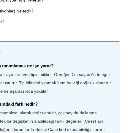
zisi (String)) Nelerdir?
iyonlar) Nelerdir?
ir?
r
n tanımlamak ne işe yarar?
r ayırır ve veri tipini bildirir. Örneğin Dim sayac As Integer
 oluşturur. Tip bildirimi yapmak hem belleği doğru kullandırır
rleme aşamasında yakalar.
sındaki fark nedir?
 mantıksal olarak değerlendirir, çok sayıda dallanma
ek bir değişkenin alabileceği farklı değerleri (Case) ayrı
değerli durumlarda Select Case kod okunabilirliğini artırır.