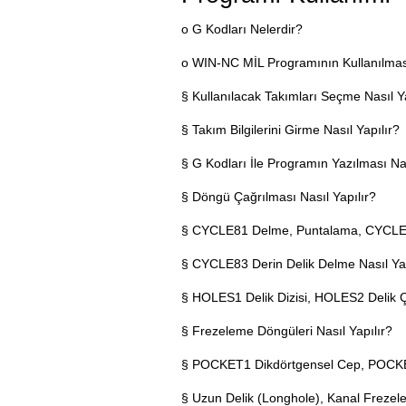
o G Kodları Nelerdir?
o WIN-NC MİL Programının Kullanılmas
§ Kullanılacak Takımları Seçme Nasıl Ya
§ Takım Bilgilerini Girme Nasıl Yapılır?
§ G Kodları İle Programın Yazılması Nas
§ Döngü Çağrılması Nasıl Yapılır?
§ CYCLE81 Delme, Puntalama, CYCLE8
§ CYCLE83 Derin Delik Delme Nasıl Yap
§ HOLES1 Delik Dizisi, HOLES2 Delik Ç
§ Frezeleme Döngüleri Nasıl Yapılır?
§ POCKET1 Dikdörtgensel Cep, POCKET
§ Uzun Delik (Longhole), Kanal Frezele