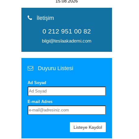
15.08.2026
İletişim
0 212 951 00 82
bilgi@teslaakademi.com
Duyuru Listesi
Ad Soyad
E-mail Adres
Listeye Kaydol