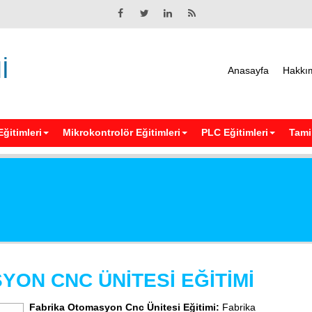
İ
Anasayfa
Hakkı
Eğitimleri
Mikrokontrolör Eğitimleri
PLC Eğitimleri
Tamir
YON CNC ÜNİTESİ EĞİTİMİ
Fabrika Otomasyon Cnc Ünitesi Eğitimi:
Fabrika