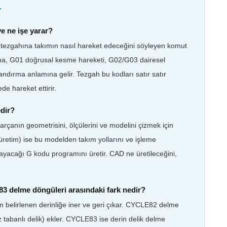
r
e ne işe yarar?
 tezgahına takımın nasıl hareket edeceğini söyleyen komut
ama, G01 doğrusal kesme hareketi, G02/G03 dairesel
dırma anlamına gelir. Tezgah bu kodları satır satır
e hareket ettirir.
dir?
arçanın geometrisini, ölçülerini ve modelini çizmek için
i üretim) ise bu modelden takım yollarını ve işleme
nlayacağı G kodu programını üretir. CAD ne üretileceğini,
delme döngüleri arasındaki fark nedir?
belirlenen derinliğe iner ve geri çıkar. CYCLE82 delme
tabanlı delik) ekler. CYCLE83 ise derin delik delme