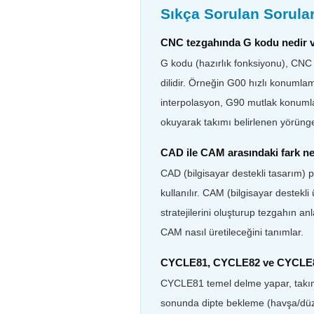
Sıkça Sorulan Sorula
CNC tezgahında G kodu nedir v
G kodu (hazırlık fonksiyonu), CNC
dilidir. Örneğin G00 hızlı konuml
interpolasyon, G90 mutlak konumlan
okuyarak takımı belirlenen yörünged
CAD ile CAM arasındaki fark ne
CAD (bilgisayar destekli tasarım) p
kullanılır. CAM (bilgisayar destekl
stratejilerini oluşturup tezgahın a
CAM nasıl üretileceğini tanımlar.
CYCLE81, CYCLE82 ve CYCLE83 
CYCLE81 temel delme yapar, takım 
sonunda dipte bekleme (havşa/düz 