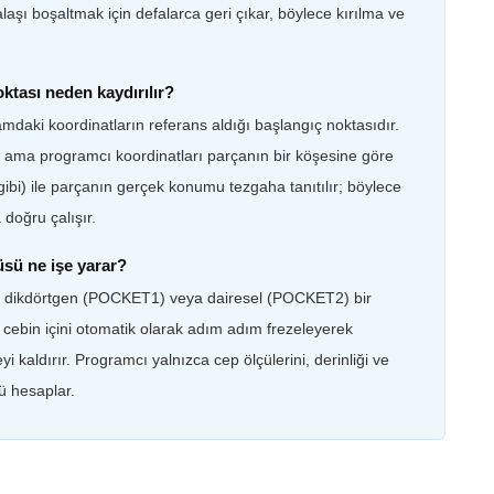
aşı boşaltmak için defalarca geri çıkar, böylece kırılma ve
ktası neden kaydırılır?
gramdaki koordinatların referans aldığı başlangıç noktasıdır.
r ama programcı koordinatları parçanın bir köşesine göre
ibi) ile parçanın gerçek konumu tezgaha tanıtılır; böylece
doğru çalışır.
sü ne işe yarar?
dikdörtgen (POCKET1) veya dairesel (POCKET2) bir
, cebin içini otomatik olarak adım adım frezeleyerek
 kaldırır. Programcı yalnızca cep ölçülerini, derinliği ve
ü hesaplar.