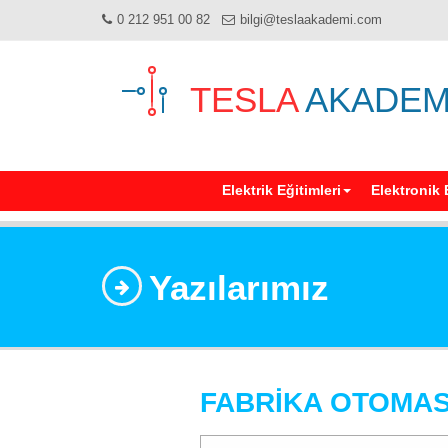
0 212 951 00 82
bilgi@teslaakademi.com
TESLA
AKADEM
Elektrik Eğitimleri
Elektronik 
Yazılarımız
FABRİKA OTOMAS