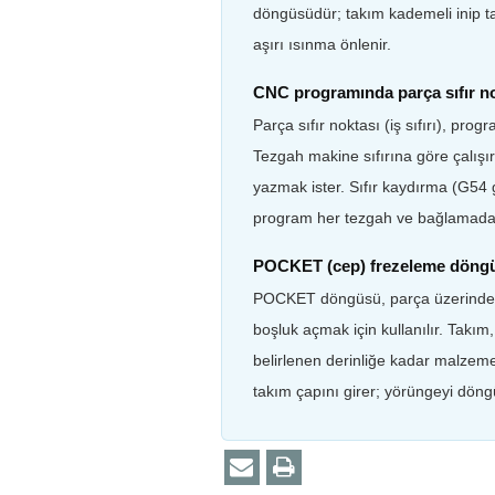
döngüsüdür; takım kademeli inip tal
aşırı ısınma önlenir.
CNC programında parça sıfır no
Parça sıfır noktası (iş sıfırı), pro
Tezgah makine sıfırına göre çalışı
yazmak ister. Sıfır kaydırma (G54 g
program her tezgah ve bağlamada 
POCKET (cep) frezeleme döngü
POCKET döngüsü, parça üzerinde 
boşluk açmak için kullanılır. Takım
belirlenen derinliğe kadar malzemeyi
takım çapını girer; yörüngeyi döng