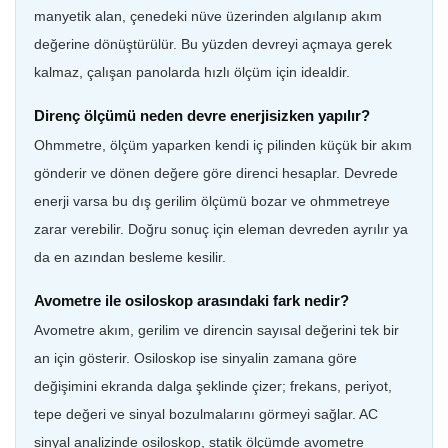
manyetik alan, çenedeki nüve üzerinden algılanıp akım
değerine dönüştürülür. Bu yüzden devreyi açmaya gerek
kalmaz, çalışan panolarda hızlı ölçüm için idealdir.
Direnç ölçümü neden devre enerjisizken yapılır?
Ohmmetre, ölçüm yaparken kendi iç pilinden küçük bir akım
gönderir ve dönen değere göre direnci hesaplar. Devrede
enerji varsa bu dış gerilim ölçümü bozar ve ohmmetreye
zarar verebilir. Doğru sonuç için eleman devreden ayrılır ya
da en azından besleme kesilir.
Avometre ile osiloskop arasındaki fark nedir?
Avometre akım, gerilim ve direncin sayısal değerini tek bir
an için gösterir. Osiloskop ise sinyalin zamana göre
değişimini ekranda dalga şeklinde çizer; frekans, periyot,
tepe değeri ve sinyal bozulmalarını görmeyi sağlar. AC
sinyal analizinde osiloskop, statik ölçümde avometre