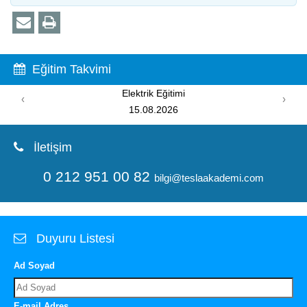
Eğitim Takvimi
PIC Programlama Eğitimi
‹
›
08.08.2026
İletişim
0 212 951 00 82
bilgi@teslaakademi.com
Duyuru Listesi
Ad Soyad
E-mail Adres