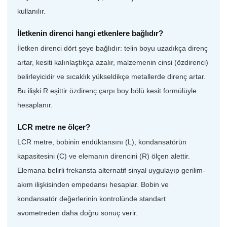
kullanılır.
İletkenin direnci hangi etkenlere bağlıdır?
İletken direnci dört şeye bağlıdır: telin boyu uzadıkça direnç
artar, kesiti kalınlaştıkça azalır, malzemenin cinsi (özdirenci)
belirleyicidir ve sıcaklık yükseldikçe metallerde direnç artar.
Bu ilişki R eşittir özdirenç çarpı boy bölü kesit formülüyle
hesaplanır.
LCR metre ne ölçer?
LCR metre, bobinin endüktansını (L), kondansatörün
kapasitesini (C) ve elemanın direncini (R) ölçen alettir.
Elemana belirli frekansta alternatif sinyal uygulayıp gerilim-
akım ilişkisinden empedansı hesaplar. Bobin ve
kondansatör değerlerinin kontrolünde standart
avometreden daha doğru sonuç verir.