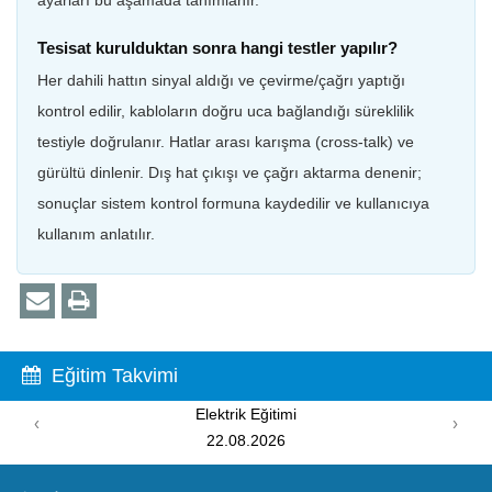
Tesisat kurulduktan sonra hangi testler yapılır?
Her dahili hattın sinyal aldığı ve çevirme/çağrı yaptığı
kontrol edilir, kabloların doğru uca bağlandığı süreklilik
testiyle doğrulanır. Hatlar arası karışma (cross-talk) ve
gürültü dinlenir. Dış hat çıkışı ve çağrı aktarma denenir;
sonuçlar sistem kontrol formuna kaydedilir ve kullanıcıya
kullanım anlatılır.
Eğitim Takvimi
trik Eğitimi
PIC Prog
‹
›
.08.2026
15