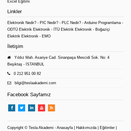
Excel Eğitimi
Linkler
Elektronik Nedir?
-
PIC Nedir?
-
PLC Nedir?
-
Arduino Programlama
-
ODTÜ Elektrik Elektronik
-
İTÜ Elektrik Elektronik
-
Boğaziçi
Elektrik Elektronik
-
EMO
İletişim
Yıldız Mah. Asariye Cad. Sinanpaşa Mescidi Sok. No: 4
Beşiktaş - İSTANBUL
0 212 951 00 82
bilgi@teslaakademi.com
Facebook Sayfamız
Copyright ©
Tesla Akademi
-
Anasayfa
|
Hakkımızda
|
Eğitimler
|