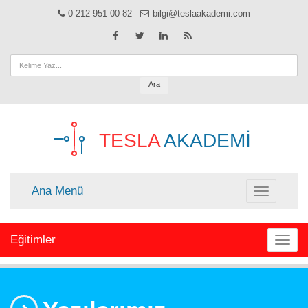
0 212 951 00 82
bilgi@teslaakademi.com
Ara
TESLA
AKADEMİ
Ana Menü
Ana
Menü
Eğitimler
Eğitim