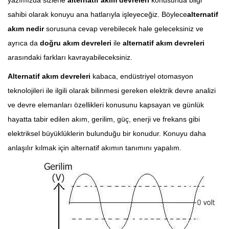
sahibi olarak konuyu ana hatlarıyla işleyeceğiz. Böylece
alternatif
akım nedir
sorusuna cevap verebilecek hale geleceksiniz ve
ayrıca da
doğru akım devreleri
ile
alternatif akım devreleri
arasındaki farkları kavrayabileceksiniz.
Alternatif akım devreleri
kabaca, endüstriyel otomasyon
teknolojileri ile ilgili olarak bilinmesi gereken elektrik devre analizi
ve devre elemanları özellikleri konusunu kapsayan ve günlük
hayatta tabir edilen akım, gerilim, güç, enerji ve frekans gibi
elektriksel büyüklüklerin bulunduğu bir konudur. Konuyu daha
anlaşılır kılmak için alternatif akımın tanımını yapalım.