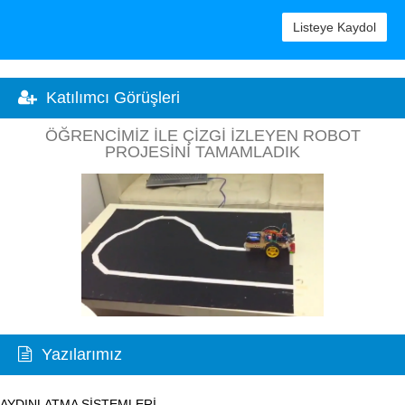
Listeye Kaydol
Katılımcı Görüşleri
ÖĞRENCIMIZ ILE ÇIZGI İZLEYEN ROBOT
PROJESINI TAMAMLADIK
Yazılarımız
AYDINLATMA SİSTEMLERİ