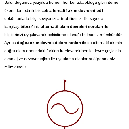
Bulunduğumuz yüzyılda hemen her konuda olduğu gibi internet
üzerinden edinilebilecek
alternatif akım devreleri
pdf
dokümanlarla bilgi seviyenizi artırabilirsiniz. Bu sayede
karşılaşabileceğiniz
alternatif akım devreleri soruları
ile
bilgilerinizi uygulayarak pekiştirme olanağı bulmanız mümkündür.
Ayrıca
doğru akım devreleri ders notları
ile de alternatif akımla
doğru akım arasındaki farkları irdeleyerek her iki devre çeşidinin
avantaj ve dezavantajları ile uygulama alanlarını öğrenmeniz
mümkündür.