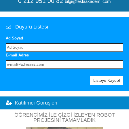
0 212 951 00 82
bilgi@teslaakademi.com
Duyuru Listesi
Ad Soyad
E-mail Adres
Listeye Kaydol
Katılımcı Görüşleri
ÖĞRENCIMIZ ILE ÇIZGI İZLEYEN ROBOT
PROJESINI TAMAMLADIK