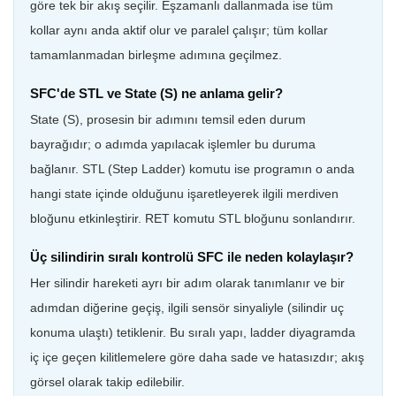
göre tek bir akış seçilir. Eşzamanlı dallanmada ise tüm
kollar aynı anda aktif olur ve paralel çalışır; tüm kollar
tamamlanmadan birleşme adımına geçilmez.
SFC'de STL ve State (S) ne anlama gelir?
State (S), prosesin bir adımını temsil eden durum
bayrağıdır; o adımda yapılacak işlemler bu duruma
bağlanır. STL (Step Ladder) komutu ise programın o anda
hangi state içinde olduğunu işaretleyerek ilgili merdiven
bloğunu etkinleştirir. RET komutu STL bloğunu sonlandırır.
Üç silindirin sıralı kontrolü SFC ile neden kolaylaşır?
Her silindir hareketi ayrı bir adım olarak tanımlanır ve bir
adımdan diğerine geçiş, ilgili sensör sinyaliyle (silindir uç
konuma ulaştı) tetiklenir. Bu sıralı yapı, ladder diyagramda
iç içe geçen kilitlemelere göre daha sade ve hatasızdır; akış
görsel olarak takip edilebilir.