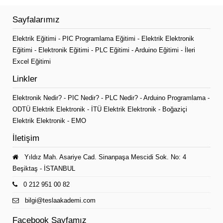
Sayfalarımız
Elektrik Eğitimi
-
PIC Programlama Eğitimi
-
Elektrik Elektronik
Eğitimi
-
Elektronik Eğitimi
-
PLC Eğitimi
-
Arduino Eğitimi
-
İleri
Excel Eğitimi
Linkler
Elektronik Nedir?
-
PIC Nedir?
-
PLC Nedir?
-
Arduino Programlama
-
ODTÜ Elektrik Elektronik
-
İTÜ Elektrik Elektronik
-
Boğaziçi
Elektrik Elektronik
-
EMO
İletişim
Yıldız Mah. Asariye Cad. Sinanpaşa Mescidi Sok. No: 4
Beşiktaş - İSTANBUL
0 212 951 00 82
bilgi@teslaakademi.com
Facebook Sayfamız