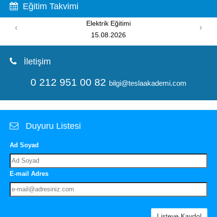
Eğitim Takvimi
Elektrik Eğitimi
PIC P
‹
›
15.08.2026
İletişim
0 212 951 00 82
bilgi@teslaakademi.com
Duyuru Listesi
Ad Soyad
E-mail Adres
Listeye Kaydol