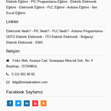
Elektrik Eğitimi
-
PIC Programlama Eğitimi
-
Elektrik Elektronik
Eğitimi
-
Elektronik Eğitimi
-
PLC Eğitimi
-
Arduino Eğitimi
-
İleri
Excel Eğitimi
Linkler
Elektronik Nedir?
-
PIC Nedir?
-
PLC Nedir?
-
Arduino Programlama
-
ODTÜ Elektrik Elektronik
-
İTÜ Elektrik Elektronik
-
Boğaziçi
Elektrik Elektronik
-
EMO
İletişim
Yıldız Mah. Asariye Cad. Sinanpaşa Mescidi Sok. No: 4
Beşiktaş - İSTANBUL
0 212 951 00 82
bilgi@teslaakademi.com
Facebook Sayfamız