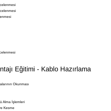
ncelenmesi
İncelenmesi
elenmesi
celenmesi
ajı Eğitimi - Kablo Hazırlama
alarının Okunması
ü Alma İşlemleri
ve Kesme