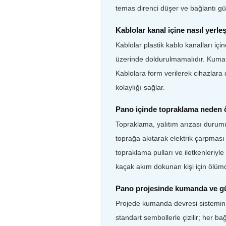
temas direnci düşer ve bağlantı güv
Kablolar kanal içine nasıl yerleşt
Kablolar plastik kablo kanalları için
üzerinde doldurulmamalıdır. Kuman
Kablolara form verilerek cihazlar
kolaylığı sağlar.
Pano içinde topraklama neden 
Topraklama, yalıtım arızası durumu
toprağa akıtarak elektrik çarpması 
topraklama pulları ve iletkenleriy
kaçak akım dokunan kişi için ölümcü
Pano projesinde kumanda ve gü
Projede kumanda devresi sistemin ma
standart sembollerle çizilir; her 