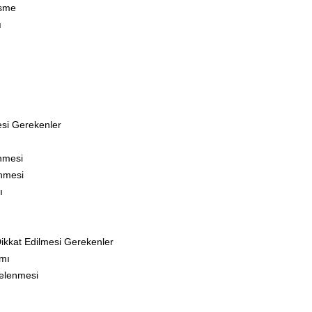
esme
ı
esi Gerekenler
nmesi
enmesi
ı
ikkat Edilmesi Gerekenler
ımı
celenmesi