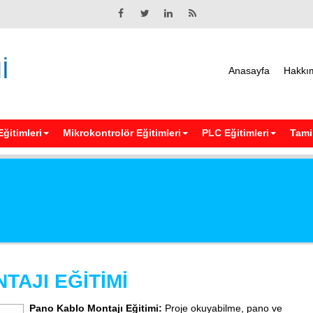
İ
Anasayfa
Hakkı
Eğitimleri
Mikrokontrolör Eğitimleri
PLC Eğitimleri
Tamir
TAJI EĞİTİMİ
Pano Kablo Montajı Eğitimi:
Proje okuyabilme, pano ve