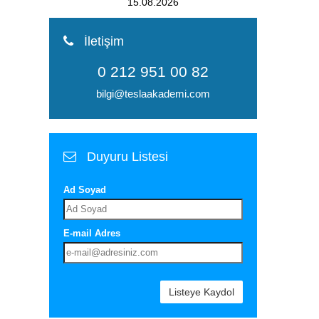
15.08.2026
İletişim
0 212 951 00 82
bilgi@teslaakademi.com
Duyuru Listesi
Ad Soyad
E-mail Adres
Listeye Kaydol