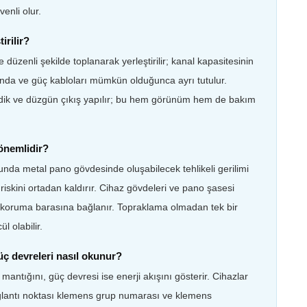
enli olur.
irilir?
e düzenli şekilde toplanarak yerleştirilir; kanal kapasitesinin
da ve güç kabloları mümkün olduğunca ayrı tutulur.
a dik ve düzgün çıkış yapılır; bu hem görünüm hem de bakım
önemlidir?
nda metal pano gövdesinde oluşabilecek tehlikeli gerilimi
riskini ortadan kaldırır. Cihaz gövdeleri ve pano şasesi
le koruma barasına bağlanır. Topraklama olmadan tek bir
l olabilir.
ç devreleri nasıl okunur?
ntığını, güç devresi ise enerji akışını gösterir. Cihazlar
bağlantı noktası klemens grup numarası ve klemens