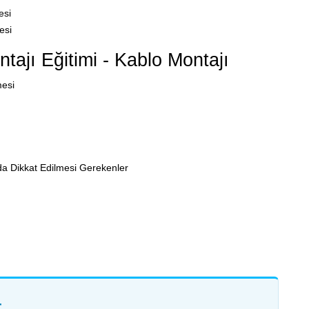
esi
esi
jı Eğitimi - Kablo Montajı
mesi
a Dikkat Edilmesi Gerekenler
r