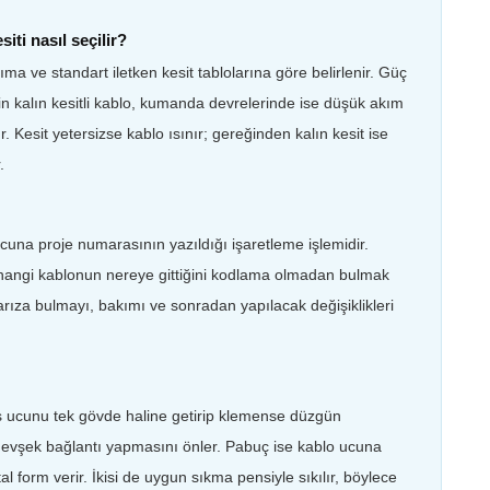
ti nasıl seçilir?
ma ve standart iletken kesit tablolarına göre belirlenir. Güç
n kalın kesitli kablo, kumanda devrelerinde ise düşük akım
ır. Kesit yetersizse kablo ısınır; gereğinden kalın kesit ise
.
ucuna proje numarasının yazıldığı işaretleme işlemidir.
angi kablonun nereye gittiğini kodlama olmadan bulmak
ıza bulmayı, bakımı ve sonradan yapılacak değişiklikleri
uş ucunu tek gövde haline getirip klemense düzgün
p gevşek bağlantı yapmasını önler. Pabuç ise kablo ucuna
tal form verir. İkisi de uygun sıkma pensiyle sıkılır, böylece