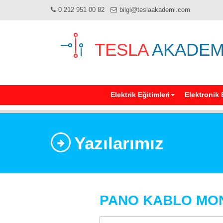
0 212 951 00 82
bilgi@teslaakademi.com
TESLA
AKADEM
Elektrik Eğitimleri
Elektronik 
Yazılarımız
PANO KABLO MON