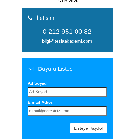
15.08.2026
İletişim
0 212 951 00 82
bilgi@teslaakademi.com
Duyuru Listesi
Ad Soyad
E-mail Adres
Listeye Kaydol