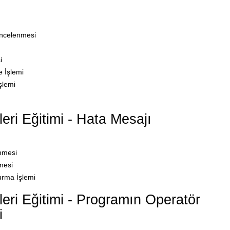
İncelenmesi
i
 İşlemi
şlemi
ri Eğitimi - Hata Mesajı
nmesi
mesi
urma İşlemi
ri Eğitimi - Programın Operatör
i