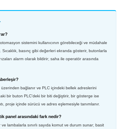
r
rar?
 otomasyon sistemini kullanıcının görebileceği ve müdahale
 Sıcaklık, basınç gibi değerleri ekranda gösterir, butonlarla
zaları alarm olarak bildirir; saha ile operatör arasında
aberleşir?
ü üzerinden bağlanır ve PLC içindeki bellek adreslerini
ki bir buton PLC'deki bir biti değiştirir, bir gösterge ise
ntı, proje içinde sürücü ve adres eşlemesiyle tanımlanır.
ik panel arasındaki fark nedir?
r ve lambalarla sınırlı sayıda komut ve durum sunar; basit