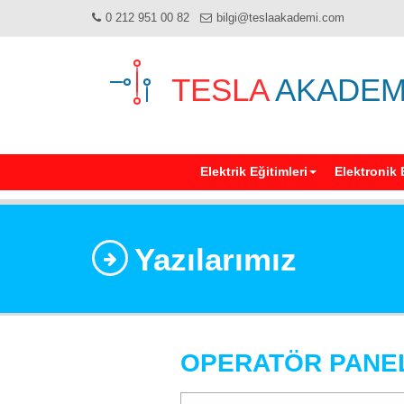
0 212 951 00 82
bilgi@teslaakademi.com
TESLA
AKADEM
Elektrik Eğitimleri
Elektronik 
Yazılarımız
OPERATÖR PANEL