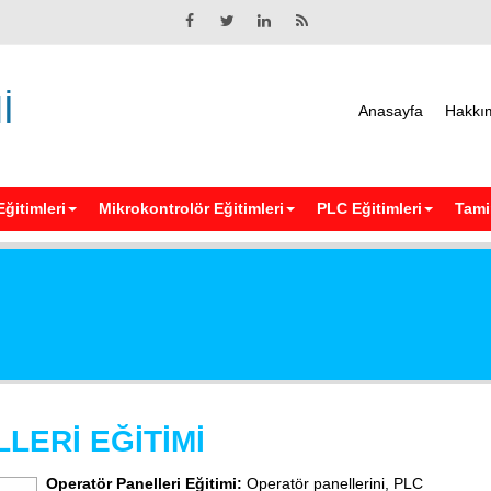
İ
Anasayfa
Hakkı
Eğitimleri
Mikrokontrolör Eğitimleri
PLC Eğitimleri
Tamir
LERİ EĞİTİMİ
Operatör Panelleri Eğitimi:
Operatör panellerini, PLC