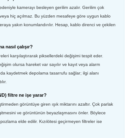
edeniyle kamerayı besleyen gerilim azalır. Gerilim çok
veya hiç açılmaz. Bu yüzden mesafeye göre uygun kablo
eraya yakın konumlandırılır. Hesap, kablo direnci ve çekilen
a nasıl çalışır?
leri karşılaştırarak piksellerdeki değişimi tespit eder.
ğişim olursa hareket var sayılır ve kayıt veya alarm
unda kaydetmek depolama tasarrufu sağlar; ilgi alanı
lır.
) filtre ne işe yarar?
iştirmeden görüntüye giren ışık miktarını azaltır. Çok parlak
itmesini ve görüntünün beyazlaşmasını önler. Böylece
ozlama elde edilir. Kızılötesi geçirmeyen filtreler ise