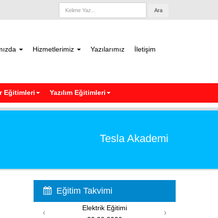
Ara
mızda
Hizmetlerimiz
Yazılarımız
İletişim
 Eğitimleri
Yazılım Eğitimleri
Tesla Akademi
Eğitim Takvimi
Elektrik Eğitimi
PIC
‹
›