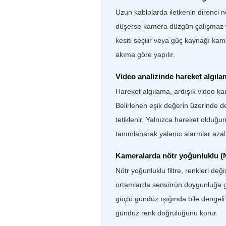
Uzun kablolarda iletkenin direnci n
düşerse kamera düzgün çalışmaz 
kesiti seçilir veya güç kaynağı kam
akıma göre yapılır.
Video analizinde hareket algılam
Hareket algılama, ardışık video kare
Belirlenen eşik değerin üzerinde de
tetiklenir. Yalnızca hareket olduğ
tanımlanarak yalancı alarmlar azaltı
Kameralarda nötr yoğunluklu (ND
Nötr yoğunluklu filtre, renkleri değ
ortamlarda sensörün doygunluğa g
güçlü gündüz ışığında bile dengeli p
gündüz renk doğruluğunu korur.