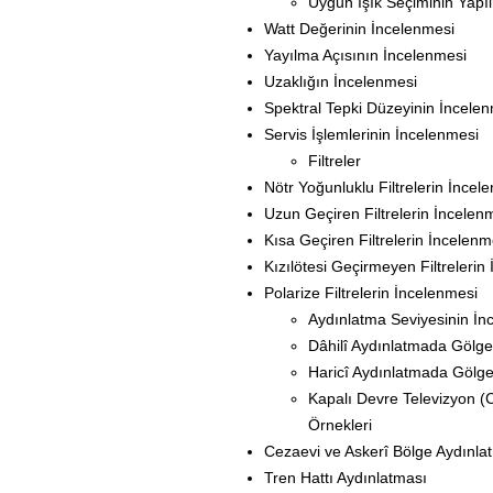
Uygun Işık Seçiminin Yapı
Watt Değerinin İncelenmesi
Yayılma Açısının İncelenmesi
Uzaklığın İncelenmesi
Spektral Tepki Düzeyinin İncele
Servis İşlemlerinin İncelenmesi
Filtreler
Nötr Yoğunluklu Filtrelerin İncel
Uzun Geçiren Filtrelerin İncelen
Kısa Geçiren Filtrelerin İncelenm
Kızılötesi Geçirmeyen Filtrelerin
Polarize Filtrelerin İncelenmesi
Aydınlatma Seviyesinin İn
Dâhilî Aydınlatmada Gölgen
Haricî Aydınlatmada Gölge
Kapalı Devre Televizyon (
Örnekleri
Cezaevi ve Askerî Bölge Aydınla
Tren Hattı Aydınlatması