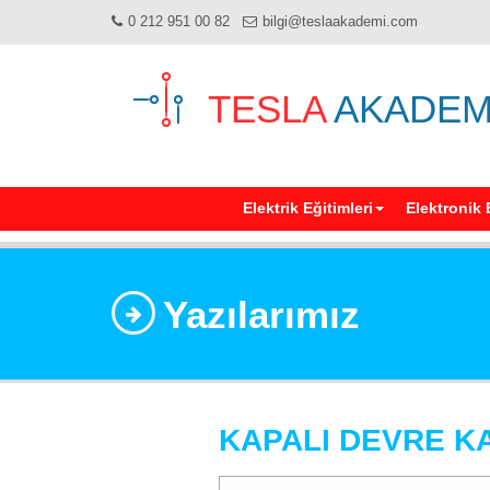
0 212 951 00 82
bilgi@teslaakademi.com
TESLA
AKADEM
Elektrik Eğitimleri
Elektronik 
Yazılarımız
KAPALI DEVRE K