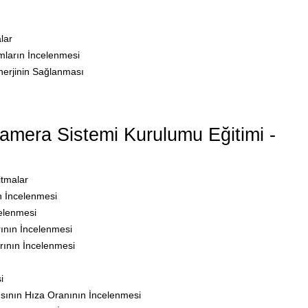
lar
mların İncelenmesi
nerjinin Sağlanması
mera Sistemi Kurulumu Eğitimi -
itmalar
n İncelenmesi
celenmesi
rının İncelenmesi
arının İncelenmesi
i
ısının Hıza Oranının İncelenmesi