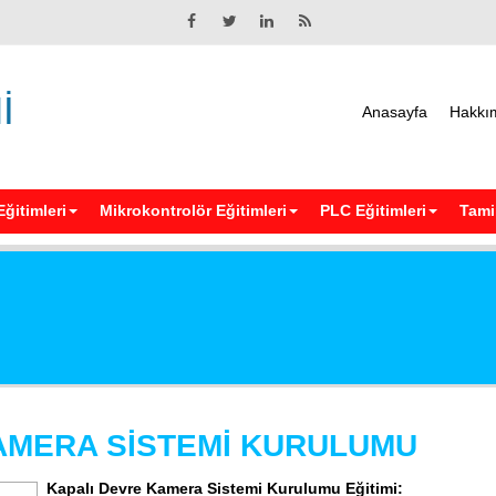
İ
Anasayfa
Hakkı
Eğitimleri
Mikrokontrolör Eğitimleri
PLC Eğitimleri
Tamir
AMERA SİSTEMİ KURULUMU
Kapalı Devre Kamera Sistemi Kurulumu Eğitimi: