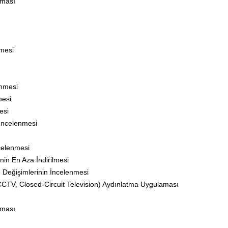
lması
nmesi
enmesi
mesi
esi
 İncelenmesi
celenmesi
in En Aza İndirilmesi
 Değişimlerinin İncelenmesi
CCTV, Closed-Circuit Television) Aydınlatma Uygulaması
tması