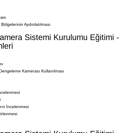
ması
Bölgelerinin Aydınlatılması
mera Sistemi Kurulumu Eğitimi -
leri
mı
 Dengeleme Kamerası Kullanılması
İncelenmesi
i
arın İncelenmesi
irlenmesi