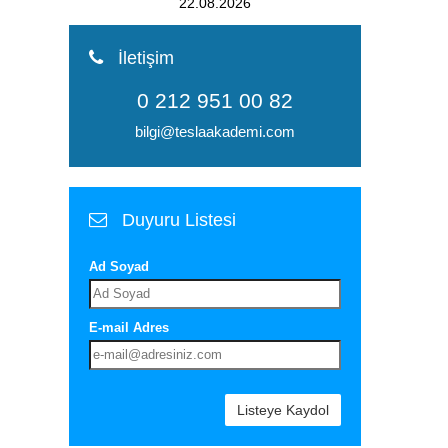
22.08.2026
İletişim
0 212 951 00 82
bilgi@teslaakademi.com
Duyuru Listesi
Ad Soyad
E-mail Adres
Listeye Kaydol