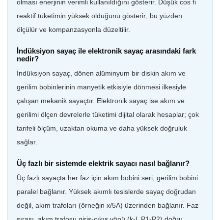
olması enerjinin verimli kullanıldığını gösterir. Düşük cos fi
reaktif tüketimin yüksek olduğunu gösterir; bu yüzden
ölçülür ve kompanzasyonla düzeltilir.
İndüksiyon sayaç ile elektronik sayaç arasındaki fark
nedir?
İndüksiyon sayaç, dönen alüminyum bir diskin akım ve
gerilim bobinlerinin manyetik etkisiyle dönmesi ilkesiyle
çalışan mekanik sayaçtır. Elektronik sayaç ise akım ve
gerilimi ölçen devrelerle tüketimi dijital olarak hesaplar; çok
tarifeli ölçüm, uzaktan okuma ve daha yüksek doğruluk
sağlar.
Üç fazlı bir sistemde elektrik sayacı nasıl bağlanır?
Üç fazlı sayaçta her faz için akım bobini seri, gerilim bobini
paralel bağlanır. Yüksek akımlı tesislerde sayaç doğrudan
değil, akım trafoları (örneğin x/5A) üzerinden bağlanır. Faz
sırası, akım trafosu giriş-çıkış yönü (k-l, P1-P2) doğru