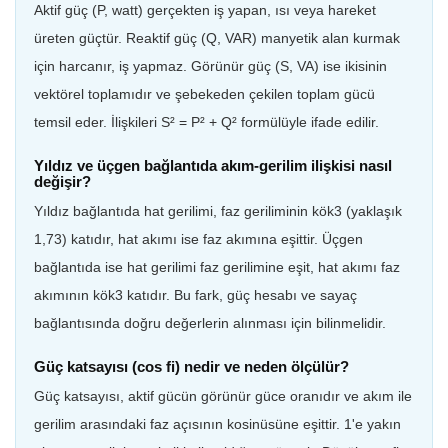
Aktif güç (P, watt) gerçekten iş yapan, ısı veya hareket
üreten güçtür. Reaktif güç (Q, VAR) manyetik alan kurmak
için harcanır, iş yapmaz. Görünür güç (S, VA) ise ikisinin
vektörel toplamıdır ve şebekeden çekilen toplam gücü
temsil eder. İlişkileri S² = P² + Q² formülüyle ifade edilir.
Yıldız ve üçgen bağlantıda akım-gerilim ilişkisi nasıl
değişir?
Yıldız bağlantıda hat gerilimi, faz geriliminin kök3 (yaklaşık
1,73) katıdır, hat akımı ise faz akımına eşittir. Üçgen
bağlantıda ise hat gerilimi faz gerilimine eşit, hat akımı faz
akımının kök3 katıdır. Bu fark, güç hesabı ve sayaç
bağlantısında doğru değerlerin alınması için bilinmelidir.
Güç katsayısı (cos fi) nedir ve neden ölçülür?
Güç katsayısı, aktif gücün görünür güce oranıdır ve akım ile
gerilim arasındaki faz açısının kosinüsüne eşittir. 1'e yakın