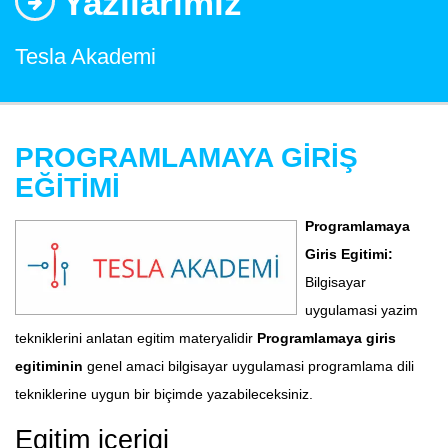
Yazılarımız
Tesla Akademi
PROGRAMLAMAYA GİRİŞ
EĞİTİMİ
Programlamaya
Giris Egitimi:
Bilgisayar
uygulamasi yazim
tekniklerini anlatan egitim materyalidir
Programlamaya giris
egitiminin
genel amaci bilgisayar uygulamasi programlama dili
tekniklerine uygun bir biçimde yazabileceksiniz.
Egitim içerigi