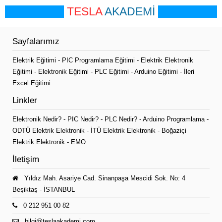
TESLA
AKADEMİ
Sayfalarımız
Elektrik Eğitimi
-
PIC Programlama Eğitimi
-
Elektrik Elektronik
Eğitimi
-
Elektronik Eğitimi
-
PLC Eğitimi
-
Arduino Eğitimi
-
İleri
Excel Eğitimi
Linkler
Elektronik Nedir?
-
PIC Nedir?
-
PLC Nedir?
-
Arduino Programlama
-
ODTÜ Elektrik Elektronik
-
İTÜ Elektrik Elektronik
-
Boğaziçi
Elektrik Elektronik
-
EMO
İletişim
Yıldız Mah. Asariye Cad. Sinanpaşa Mescidi Sok. No: 4
Beşiktaş - İSTANBUL
0 212 951 00 82
bilgi@teslaakademi.com